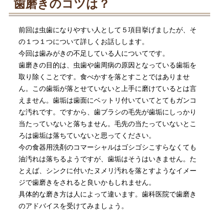
歯磨きのコツは？
前回は虫歯になりやすい人として５項目挙げましたが、そ
の１つ１つについて詳しくお話しします。
今回は歯みがきの不足している人についてです。
歯磨きの目的は、虫歯や歯周病の原因となっている歯垢を
取り除くことです。食べかすを落とすことではありませ
ん。この歯垢が落とせていないと上手に磨けているとは言
えません。歯垢は歯面にベットリ付いていてとてもガンコ
な汚れです。ですから、歯ブラシの毛先が歯垢にしっかり
当たっていないと落ちません。毛先の当たっていないとこ
ろは歯垢は落ちていないと思ってください。
今の食器用洗剤のコマーシャルはゴシゴシこすらなくても
油汚れは落ちるようですが、歯垢はそうはいきません。た
とえば、シンクに付いたヌメリ汚れを落とすようなイメー
ジで歯磨きをされると良いかもしれません。
具体的な磨き方は人によって違います。歯科医院で歯磨き
のアドバイスを受けてみましょう。